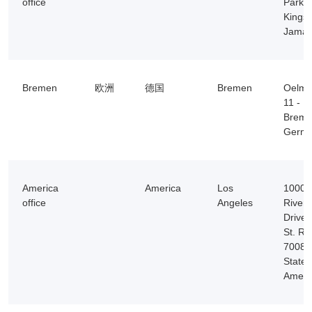
office
Park 
Kingst
Jamai
Bremen
欧洲
德国
Bremen
Oelmu
11 - 1
Breme
Germ
America
America
Los
1000
office
Angeles
River
Drive,
St. Ro
70087
States
Ameri